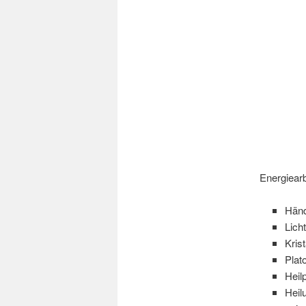
Energiearbe
Händ
Lich
Kris
Plat
Heil
Heil