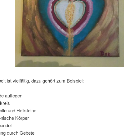
it ist vielfältig, dazu gehört zum Beispiel:
e auflegen
tkreis
talle und Heilsteine
onische Körper
pendel
ung durch Gebete